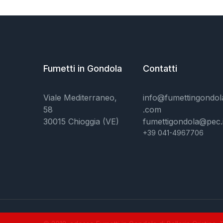
Fumetti in Gondola
Contatti
Viale Mediterraneo,
info@fumettingondol
58
.com
30015 Chioggia (VE)
fumettigondola@pec.i
+39 041-4967706