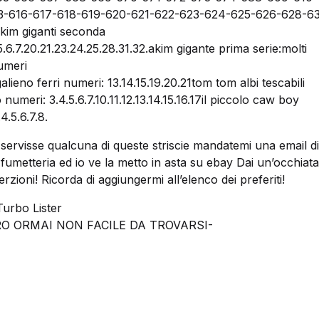
13-616-617-618-619-620-621-622-623-624-625-626-628-6
im giganti seconda
.5.6.7.20.21.23.24.25.28.31.32.akim gigante prima serie:molti
umeri
alieno ferri numeri: 13.14.15.19.20.21tom tom albi tescabili
numeri: 3.4.5.6.7.10.11.12.13.14.15.16.17il piccolo caw boy
4.5.6.7.8.
 servisse qualcuna di queste striscie mandatemi una email di
n fumetteria ed io ve la metto in asta su ebay Dai un’occhiata
erzioni! Ricorda di aggiungermi all’elenco dei preferiti!
Turbo Lister
ORMAI NON FACILE DA TROVARSI-