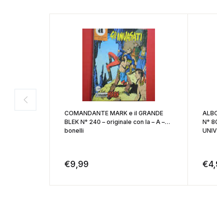
COMANDANTE MARK e il GRANDE
ALBO
BLEK N° 240 – originale con la – A –
N° 80
bonelli
UNI
€
9,99
€
4