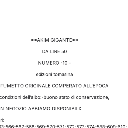
**AKIM GIGANTE**
DA LIRE 50
NUMERO -10 –
edizioni tomasina
FUMETTO ORIGINALE COMPERATO ALL’EPOCA
condizioni dell’albo:-buono stato di conservazione,
N NEGOZIO ABBIAMO DISPONIBILI:
i:
63-566-567-568-569-570-571-572-573-574-588-609-610-