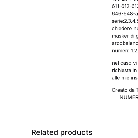
611-612-6
646-648-ak
serie:2.3.4
chiedere n
masker di g
arcobaleno 
numeri: 1.2.
nel caso vi
richiesta i
alle mie ins
Creato da 
NUMERO 
Related products