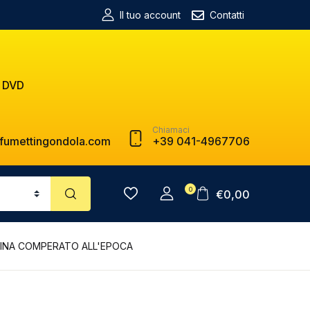
Il tuo account
Contatti
 DVD
Chiamaci
fumettingondola.com
+39 041-4967706
0
€
0,00
ASINA COMPERATO ALL'EPOCA