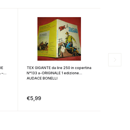
DE
TEX GIGANTE da lire 250 in copertina
COMANDANT
 –
N°133 a-ORIGINALE 1 edizione
BLEK N° 235 
AUDACE BONELLI
bonelli
€
5,99
€
9,99