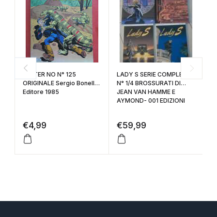
X
E
N
MISTER NO N° 125
LADY S SERIE COMPLETA
+d
ORIGINALE Sergio Bonelli
N° 1/4 BROSSURATI DI
Editore 1985
JEAN VAN HAMME E
€
AYMOND- 001 EDIZIONI
€
4,99
€
59,99