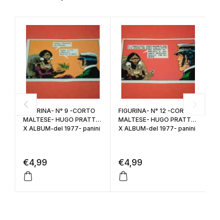
FIGURINA- N° 9 -CORTO
FIGURINA- N° 12 -CORTO
ve
MALTESE- HUGO PRATT-
MALTESE- HUGO PRATT-
12
X ALBUM-del 1977- panini
X ALBUM-del 1977- panini
Se
€
4,99
€
4,99
€