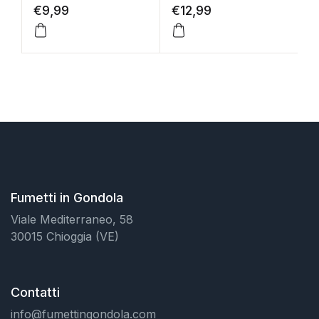
€
9,99
€
12,99
€
Fumetti in Gondola
Viale Mediterraneo, 58
30015 Chioggia (VE)
Contatti
info@fumettingondola.com