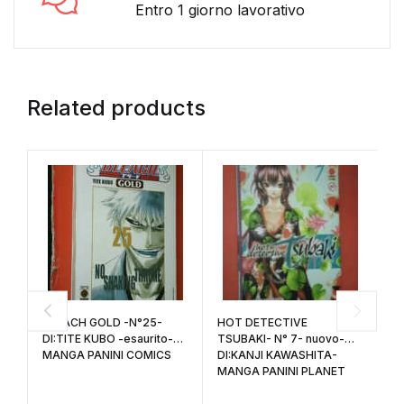
Entro 1 giorno lavorativo
Related products
BLEACH GOLD -N°25-
HOT DETECTIVE
G
DI:TITE KUBO -esaurito-
TSUBAKI- N° 7- nuovo-
w
MANGA PANINI COMICS
DI:KANJI KAWASHITA-
D
MANGA PANINI PLANET
M
it