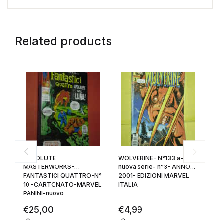
Related products
ABSOLUTE
WOLVERINE- N°133 a-
L
MASTERWORKS-
nuova serie- n°3- ANNO
AN
FANTASTICI QUATTRO-N°
2001- EDIZIONI MARVEL
M
10 -CARTONATO-MARVEL
ITALIA
(
PANINI-nuovo
€
25,00
€
4,99
€