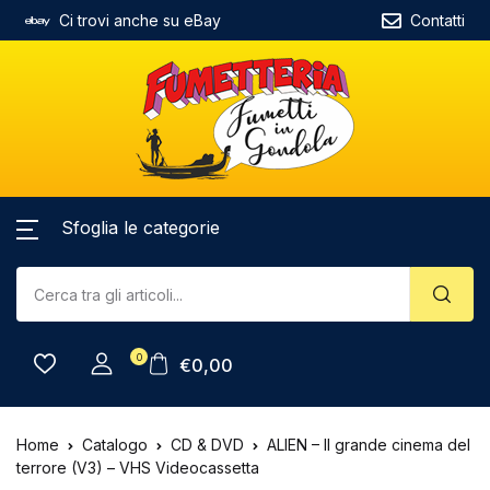
Ci trovi anche su eBay
Contatti
Sfoglia le categorie
0
€
0,00
Home
Catalogo
CD & DVD
ALIEN – Il grande cinema del
terrore (V3) – VHS Videocassetta