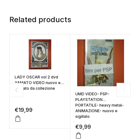
Related products
LADY OSCAR vol 2 dvd
E
YAMATO VIDEO nuovo e
DY
sigillato da collezione
UMD VIDEO- PSP-
PLAYSTATION
PORTATILE- heavy metal-
€
19,99
€
ANIMAZIONE- nuovo e
sigillato
€
9,99