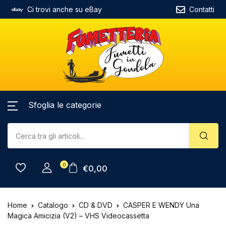
Ci trovi anche su eBay
Contatti
Sfoglia le categorie
0
€
0,00
Home
Catalogo
CD & DVD
CASPER E WENDY Una
Magica Amicizia (V2) – VHS Videocassetta