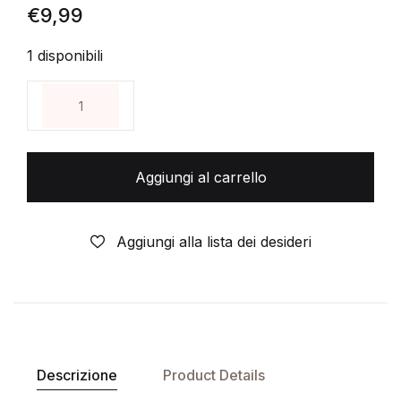
€
9,99
1 disponibili
CASPER E WENDY Una Magica Amicizia (V2) - VHS V
Aggiungi al carrello
Aggiungi alla lista dei desideri
Descrizione
Product Details