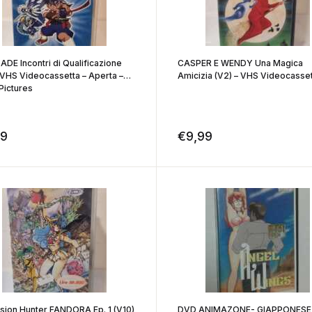
DE Incontri di Qualificazione
CASPER E WENDY Una Magica
 VHS Videocassetta – Aperta –
Amicizia (V2) – VHS Videocasse
Pictures
99
€
9,99
sion Hunter FANDORA Ep. 1 (V10)
DVD ANIMAZONE- GIAPPONESE-