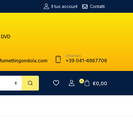
Il tuo account
Contatti
 DVD
Chiamaci
fumettingondola.com
+39 041-4967706
0
€
0,00