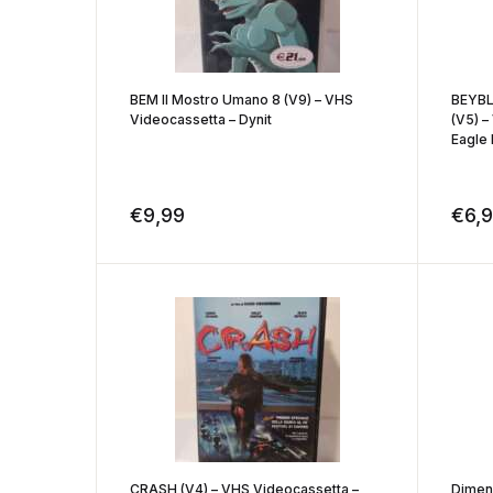
BEM Il Mostro Umano 8 (V9) – VHS
BEYBLA
Videocassetta – Dynit
(V5) –
Eagle 
€
9,99
€
6,
CRASH (V4) – VHS Videocassetta –
Dimen