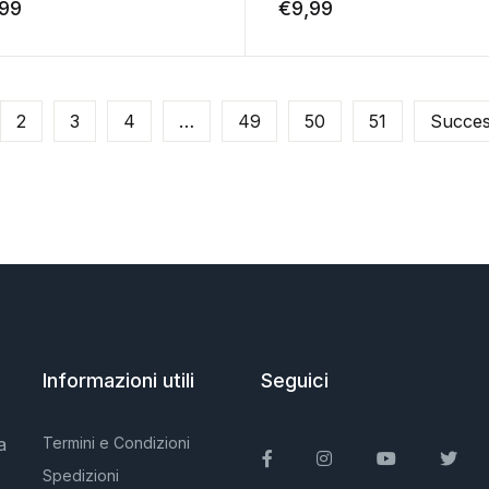
,99
€
9,99
2
3
4
…
49
50
51
Succes
Informazioni utili
Seguici
a
Termini e Condizioni
Facebook
Instagram
You Tube
Twit
Spedizioni