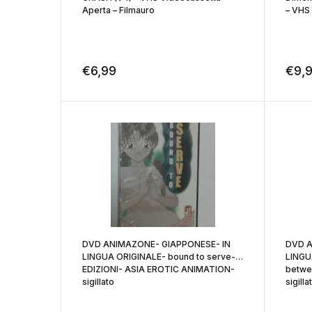
Aperta – Filmauro
– VHS 
€
6,99
€
9,
DVD ANIMAZONE- GIAPPONESE- IN
DVD A
LINGUA ORIGINALE- bound to serve-
LINGU
EDIZIONI- ASIA EROTIC ANIMATION-
betwe
sigillato
sigilla