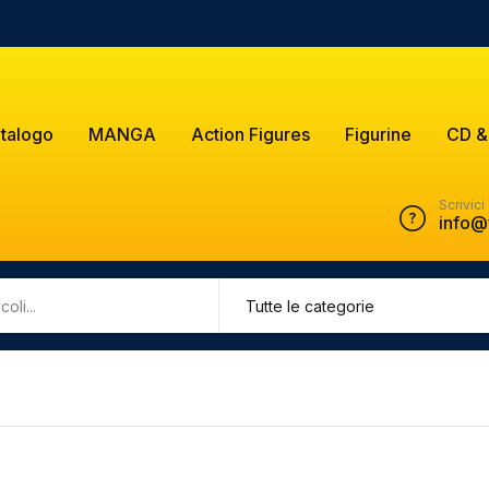
talogo
MANGA
Action Figures
Figurine
CD &
Scrivici
info@