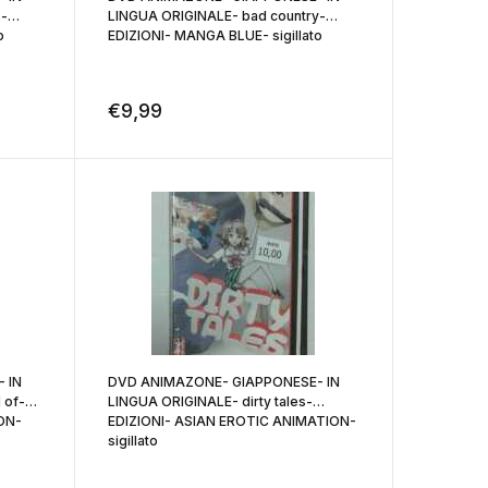
-
LINGUA ORIGINALE- bad country-
o
EDIZIONI- MANGA BLUE- sigillato
€
9,99
 IN
DVD ANIMAZONE- GIAPPONESE- IN
 of-
LINGUA ORIGINALE- dirty tales-
ON-
EDIZIONI- ASIAN EROTIC ANIMATION-
sigillato