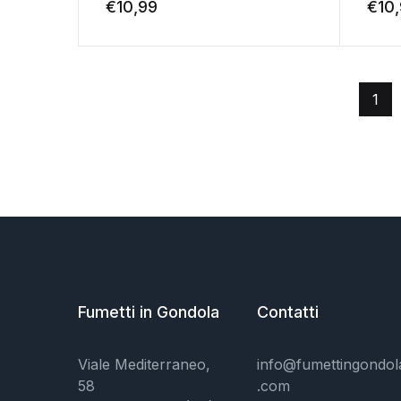
€
10,99
€
10
1
Fumetti in Gondola
Contatti
Viale Mediterraneo,
info@fumettingondol
58
.com