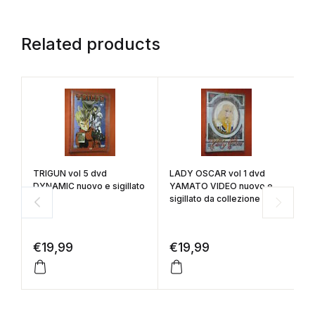
Related products
TRIGUN vol 5 dvd
LADY OSCAR vol 1 dvd
E
DYNAMIC nuovo e sigillato
YAMATO VIDEO nuovo e
DY
sigillato da collezione
€
19,99
€
19,99
€