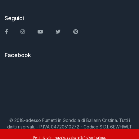
Seguici
Facebook
Instagram
You Tube
Twitter
Pinterest
Facebook
© 2018-adesso Fumetti in Gondola di Ballarin Cristina. Tutti i
diritti riservati. - P.IVA 04720510272 - Codice S.D.I. 6EWHWLT
Per il ritiro in negozio, avvisare 3/4 giorni prima,