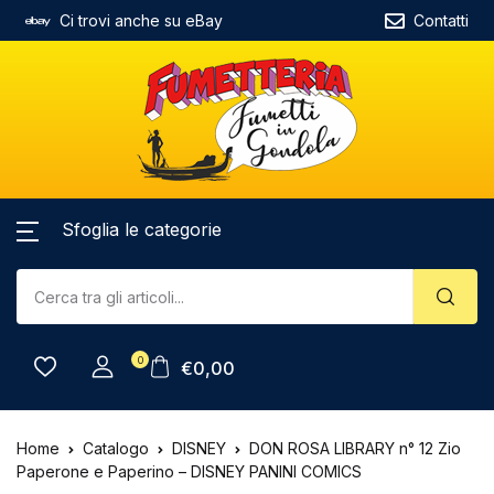
Ci trovi anche su eBay
Contatti
Sfoglia le categorie
0
€
0,00
Home
Catalogo
DISNEY
DON ROSA LIBRARY n° 12 Zio
Paperone e Paperino – DISNEY PANINI COMICS