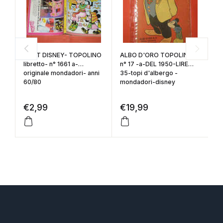
WALT DISNEY- TOPOLINO
ALBO D'ORO TOPOLINO
W
libretto- n° 1661 a-
n° 17 -a-DEL 1950-LIRE
li
originale mondadori- anni
35-topi d'albergo -
or
60/80
mondadori-disney
6
€
2,99
€
19,99
€