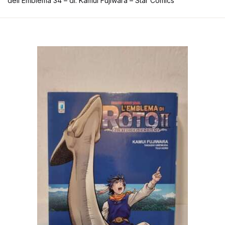
dell’Emblema 34 – di: Kamui Fujiwara – Star Comics