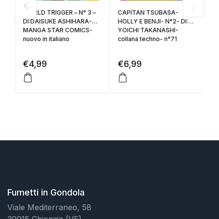
WORLD TRIGGER – N° 3 –
CAPITAN TSUBASA-
C
DI:DAISUKE ASHIHARA-
HOLLY E BENJI- N°2- DI:
H
MANGA STAR COMICS-
YOICHI TAKANASHI-
D
nuovo in italiano
collana techno- n°71
co
€
4,99
€
6,99
€
Fumetti in Gondola
Viale Mediterraneo, 58