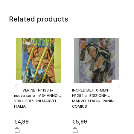
Related products
WOLVERINE- N°133 a-
INCREDIBILI- X-MEN-
L
nuova serie- n°3- ANNO
N°254 a- EDIZIONI-
n
2001- EDIZIONI MARVEL
MARVEL ITALIA- PANINI
2
ITALIA
COMICS
(
€
4,99
€
5,99
€