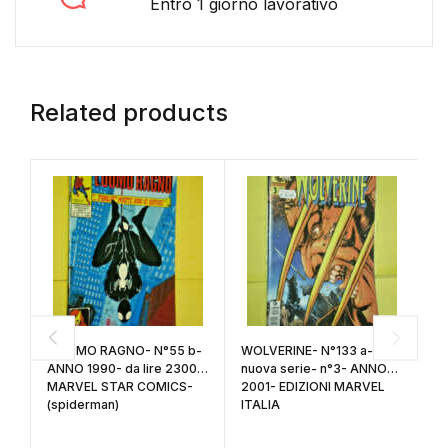
Entro 1 giorno lavorativo
Related products
L'UOMO RAGNO- N°55 b-
WOLVERINE- N°133 a-
L
ANNO 1990- da lire 2300-
nuova serie- n°3- ANNO
n
MARVEL STAR COMICS-
2001- EDIZIONI MARVEL
2
(spiderman)
ITALIA
(