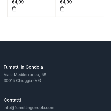
€
4,99
€
4,99
€
Fumetti in Gondola
Viale Mediterraneo, 58
30015 Chioggia (VE)
Contatti
info@fumettingondola.com