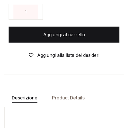
WOLVERINE- N°134 a- nuova serie- n°4- ANNO 200
Aggiungi al carrello
Aggiungi alla lista dei desideri
Descrizione
Product Details