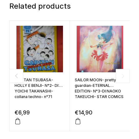
Related products
CAPITAN TSUBASA-
SAILOR MOON- pretty
M
HOLLY E BENJI- N°2- DI:
guardian-ETERNAL
D
YOICHI TAKANASHI-
EDITION- N°3-DI:NAOKO
M
collana techno- n°71
TAKEUCHI- STAR COMICS
ed
€
6,99
€
14,90
€