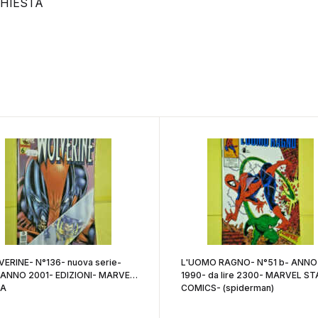
CHIESTA
ERINE- N°136- nuova serie-
L'UOMO RAGNO- N°51 b- ANNO
 ANNO 2001- EDIZIONI- MARVEL
1990- da lire 2300- MARVEL ST
IA
COMICS- (spiderman)