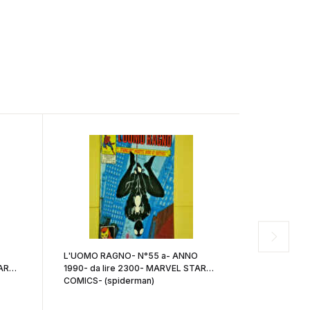
L'UOMO RAGNO- N°55 a- ANNO
L'UOMO RA
AR
1990- da lire 2300- MARVEL STAR
1990- da l
COMICS- (spiderman)
COMICS- (s