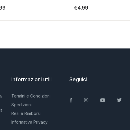
,99
€
4,99
Informazioni utili
Seguici
a
Termini e Condizioni
Facebook
Instagram
You Tube
Twit
Spedizioni
t
Resi e Rimborsi
Informativa Privacy