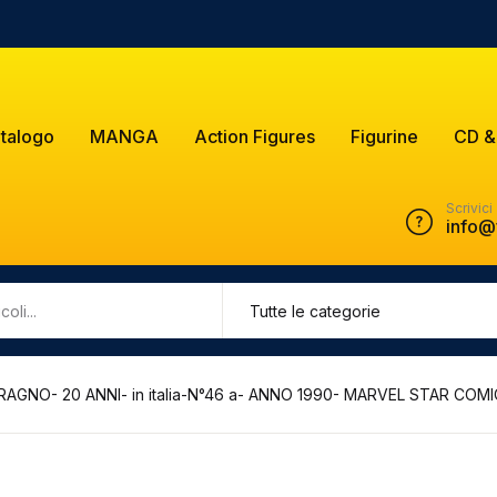
talogo
MANGA
Action Figures
Figurine
CD &
Scrivici
info@
AGNO- 20 ANNI- in italia-N°46 a- ANNO 1990- MARVEL STAR COM