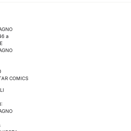
RAGNO
6 a
E
RAGNO
0
TAR COMICS
LI
:
RAGNO
s