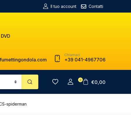
Il tuo account
Contatti
 DVD
Chiamaci
fumettingondola.com
+39 041-4967706
0
€
0,00
ICS-spiderman