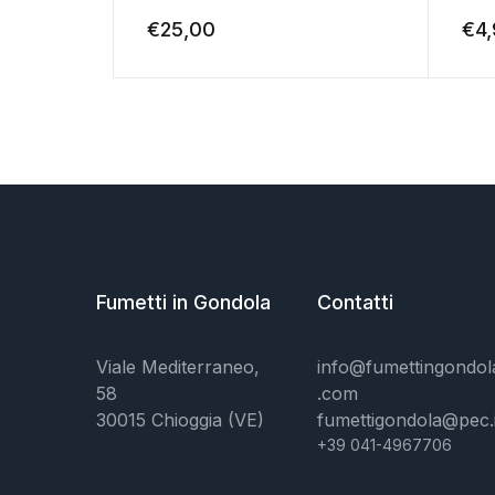
€
25,00
€
4
Fumetti in Gondola
Contatti
Viale Mediterraneo,
info@fumettingondol
58
.com
30015 Chioggia (VE)
fumettigondola@pec.i
+39 041-4967706