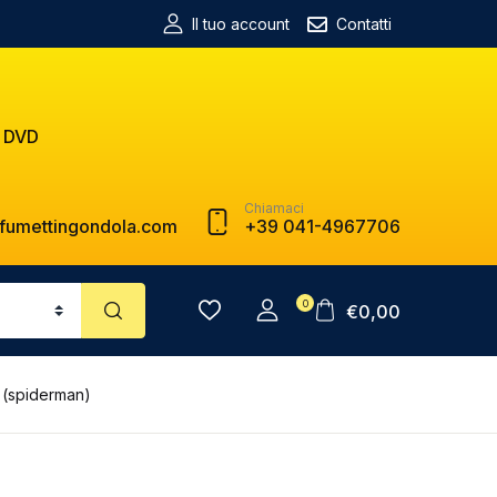
Il tuo account
Contatti
 DVD
Chiamaci
fumettingondola.com
+39 041-4967706
0
€
0,00
(spiderman)