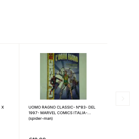
 X
UOMO RAGNO CLASSIC- N°83- DEL
WOLVERINE-
1997- MARVEL COMICS ITALIA-
n°9- ANNO 
(spider-man)
ITALIA