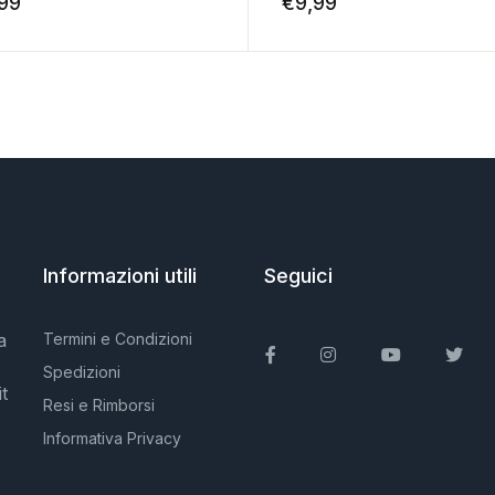
,99
€
9,99
Informazioni utili
Seguici
a
Termini e Condizioni
Facebook
Instagram
You Tube
Twit
Spedizioni
t
Resi e Rimborsi
Informativa Privacy