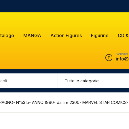
talogo
MANGA
Action Figures
Figurine
CD &
Scrivici
info@
AGNO- N°53 b- ANNO 1990- da lire 2300- MARVEL STAR COMICS- 