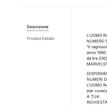
Descrizione
L’UOMO 
Product Details
NUMERO 5
“il ragnosot
anno 1990
da lire 230
MARVELS
DISPONIBI
NUMERI D
L’UOMO RA
star comic
A TUA
RICHIEST