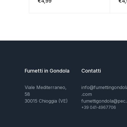
€
4,99
€
4
Fumetti in Gondola
Contatti
Viale Mediterraneo,
info@fumettingondol
58
.com
30015 Chioggia (VE)
fumettigondola@pec.i
+39 041-4967706