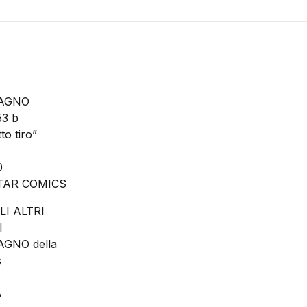
RAGNO
3 b
to tiro”
0
TAR COMICS
LI ALTRI
I
GNO della
s
A