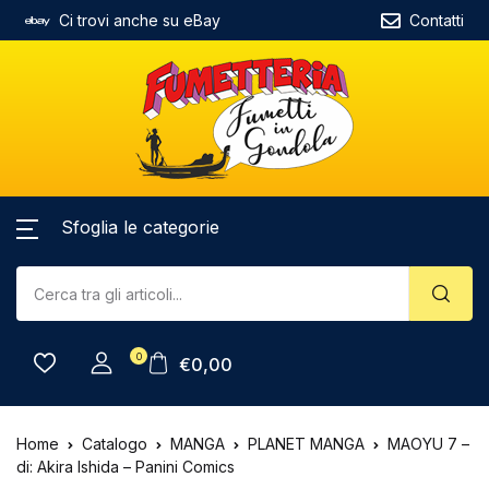
Ci trovi anche su eBay
Contatti
Sfoglia le categorie
0
€
0,00
Home
Catalogo
MANGA
PLANET MANGA
MAOYU 7 –
di: Akira Ishida – Panini Comics