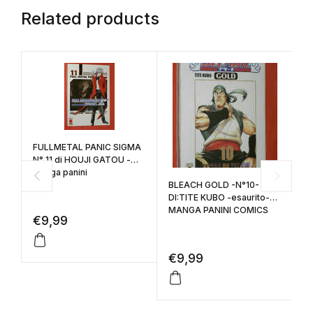
Related products
FULLMETAL PANIC SIGMA
AL
N° 11 di HOUJI GATOU -
ba
manga panini
P
BLEACH GOLD -N°10-
se
DI:TITE KUBO -esaurito-
MANGA PANINI COMICS
€
9,99
€
€
9,99