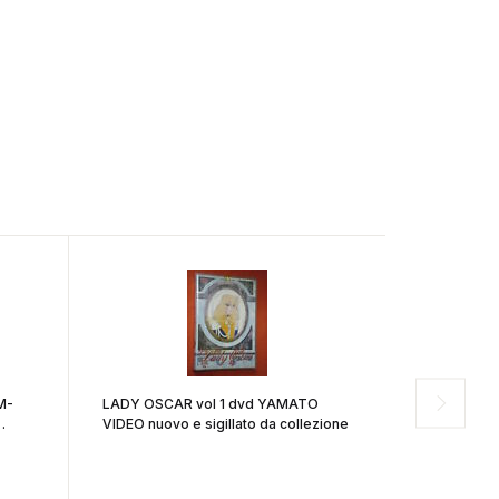
M-
LADY OSCAR vol 1 dvd YAMATO
TRIGUN vol
VIDEO nuovo e sigillato da collezione
sigillato