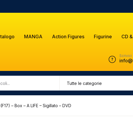
talogo
MANGA
Action Figures
Figurine
CD &
Scrivici
info@
7) – Box – A LIFE – Sigillato – DVD