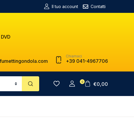
Il tuo account
Contatti
 DVD
Chiamaci
fumettingondola.com
+39 041-4967706
0
€
0,00