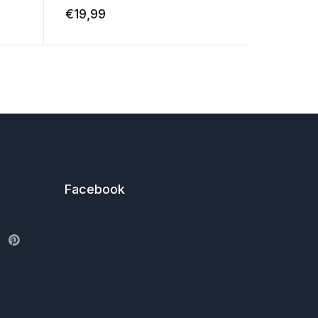
€
19,99
€
19,99
Facebook
ter
Pinterest