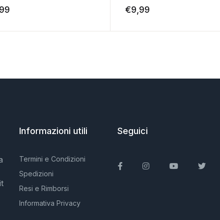
,99
€
9,99
Informazioni utili
Seguici
a
Termini e Condizioni
Facebook
Instagram
You Tube
Twit
Spedizioni
t
Resi e Rimborsi
Informativa Privacy