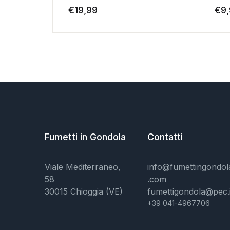
€
19,99
€
9
Fumetti in Gondola
Contatti
Viale Mediterraneo,
info@fumettingondol
58
.com
30015 Chioggia (VE)
fumettigondola@pec.i
+39 041-4967706