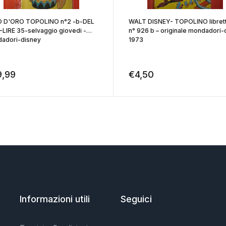
 D'ORO TOPOLINO n°2 -b-DEL
WALT DISNEY- TOPOLINO librett
-LIRE 35-selvaggio giovedi -
n° 926 b – originale mondadori-
adori-disney
1973
9,99
€
4,50
Informazioni utili
Seguici