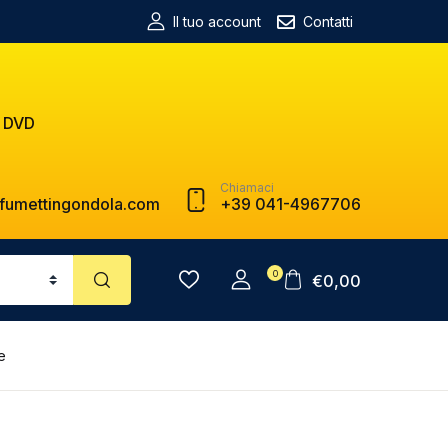
Il tuo account
Contatti
 DVD
Chiamaci
fumettingondola.com
+39 041-4967706
0
€
0,00
e