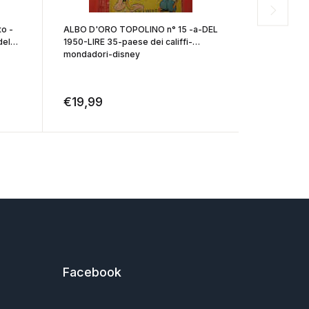
o -
ALBO D'ORO TOPOLINO n° 15 -a-DEL
WALT DISNE
del
1950-LIRE 35-paese dei califfi-
PAPERONE- 
mondadori-disney
ORIGINALE
€
19,99
€
19,99
Facebook