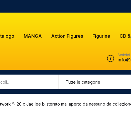
talogo
MANGA
Action Figures
Figurine
CD &
Scrivici
info@
rtwork “- 20 x Jae lee blisterato mai aperto da nessuno da collezion