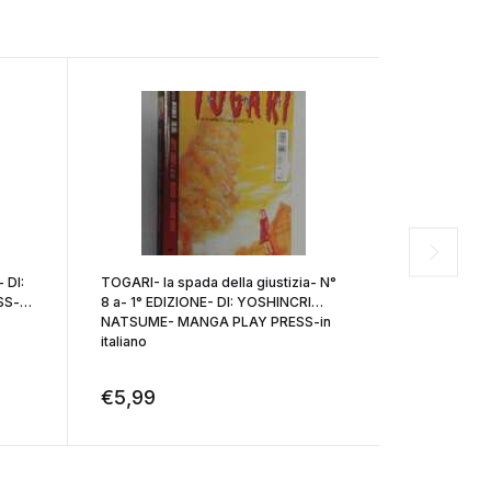
 DI:
TOGARI- la spada della giustizia- N°
MAZE-STORI
S-in
8 a- 1° EDIZIONE- DI: YOSHINCRI
6-DI:SATO
NATSUME- MANGA PLAY PRESS-in
PLAY PRES
italiano
€
5,99
€
5,99