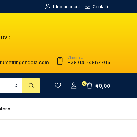
Il tuo account
Contatti
 DVD
Chiamaci
fumettingondola.com
+39 041-4967706
0
€
0,00
liano