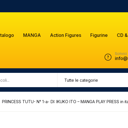
talogo
MANGA
Action Figures
Figurine
CD &
Scrivici
info@
PRINCESS TUTU- N° 1-a- DI: IKUKO ITO – MANGA PLAY PRESS in ita