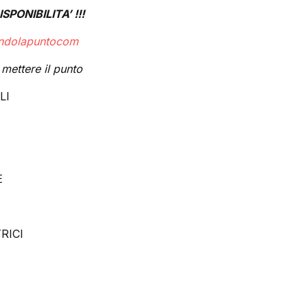
PONIBILITA’ !!!
ondolapuntocom
 mettere il punto
LI
E
RICI