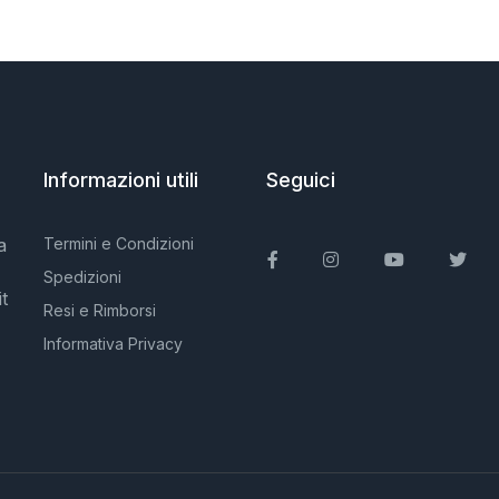
Informazioni utili
Seguici
a
Termini e Condizioni
Facebook
Instagram
You Tube
Twit
Spedizioni
t
Resi e Rimborsi
Informativa Privacy