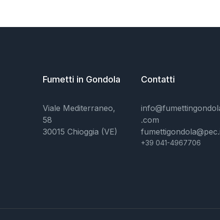
Fumetti in Gondola
Contatti
Viale Mediterraneo,
info@fumettingondol
58
.com
30015 Chioggia (VE)
fumettigondola@pec.i
+39 041-4967706