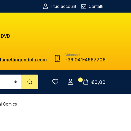
Il tuo account
Contatti
 DVD
Chiamaci
fumettingondola.com
+39 041-4967706
0
€
0,00
ni Comics