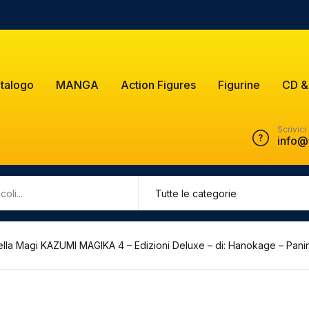
talogo
MANGA
Action Figures
Figurine
CD &
Scrivici
info@
lla Magi KAZUMI MAGIKA 4 – Edizioni Deluxe – di: Hanokage – Pani