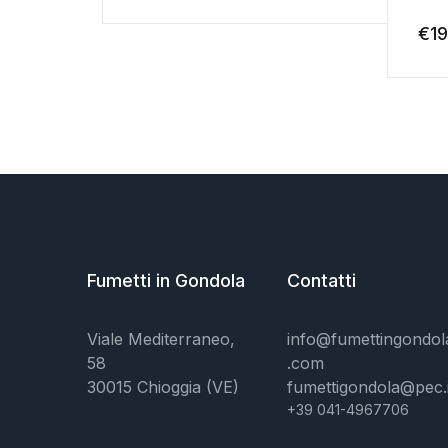
€
19
Fumetti in Gondola
Contatti
Viale Mediterraneo,
info@fumettingondol
58
.com
30015 Chioggia (VE)
fumettigondola@pec.i
+39 041-4967706