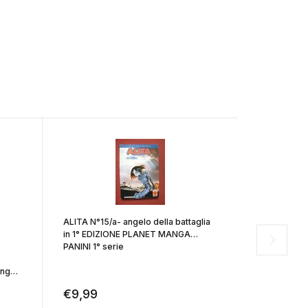
ALITA N°15/a- angelo della battaglia
in 1° EDIZIONE PLANET MANGA
PANINI 1° serie
BLEACH GOLD -N°12
anga
esaurito- 
€
9,99