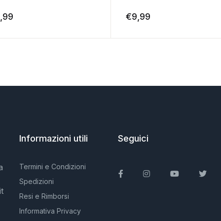
,99
€
9,99
Informazioni utili
Seguici
a
Termini e Condizioni
Facebook
Instagram
You Tube
Twit
Spedizioni
t
Resi e Rimborsi
Informativa Privacy