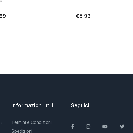
SS
,99
€
5,99
Informazioni utili
Seguici
a
Termini e Condizioni
Facebook
Instagram
You Tube
Twit
Spedizioni