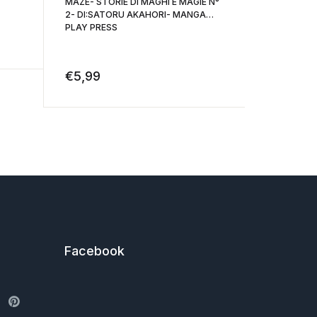
MAZE- STORIE DI MAGHI E MAGIE N°
NUTS PANIC
2- DI:SATORU AKAHORI- MANGA
FUKUSHIMA
PLAY PRESS
in italiano
€
5,99
€
5,99
Facebook
ter
Pinterest