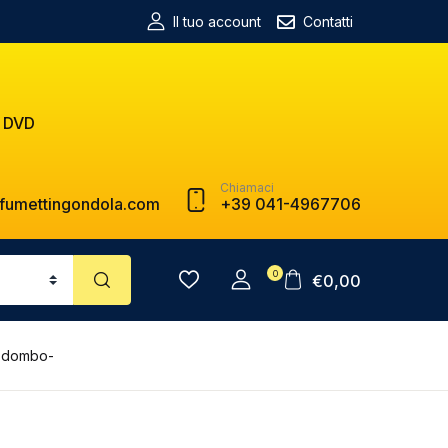
Il tuo account
Contatti
 DVD
Chiamaci
fumettingondola.com
+39 041-4967706
0
€
0,00
e dombo-