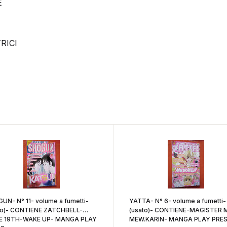
E
RICI
UN- N° 11- volume a fumetti-
YATTA- N° 6- volume a fumetti-
to)- CONTIENE ZATCHBELL-
(usato)- CONTIENE-MAGISTER
E 19TH-WAKE UP- MANGA PLAY
MEW.KARIN- MANGA PLAY PRE