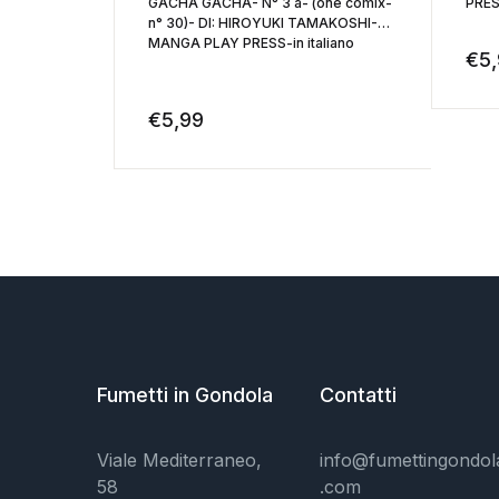
GACHA GACHA- N° 3 a- (one comix-
PRE
n° 30)- DI: HIROYUKI TAMAKOSHI-
MANGA PLAY PRESS-in italiano
€
5
€
5,99
Fumetti in Gondola
Contatti
Viale Mediterraneo,
info@fumettingondol
58
.com