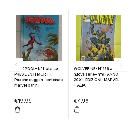
DEADPOOL- N°1-bianco-
WOLVERINE- N°139 a-
W
PRESIDENTI MORTI-
nuova serie- n°9- ANNO
n
Posehn duggan -cartonato
2001- EDIZIONI- MARVEL
2
marvel panini
ITALIA
IT
€
19,99
€
4,99
€