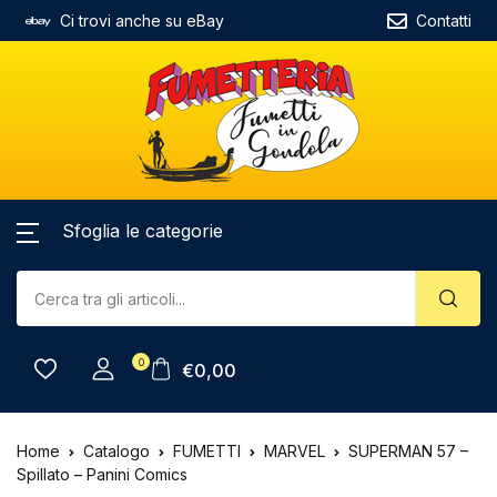
Ci trovi anche su eBay
Contatti
Sfoglia le categorie
0
€
0,00
Home
Catalogo
FUMETTI
MARVEL
SUPERMAN 57 –
Spillato – Panini Comics