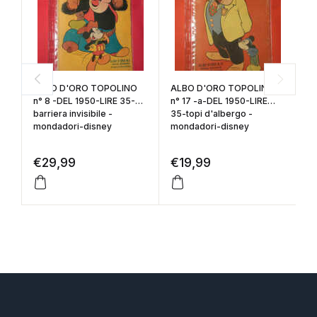
ALBO D'ORO TOPOLINO
ALBO D'ORO TOPOLINO
A
n° 8 -DEL 1950-LIRE 35-
n° 17 -a-DEL 1950-LIRE
n°
barriera invisibile -
35-topi d'albergo -
35
mondadori-disney
mondadori-disney
m
€
29,99
€
19,99
€