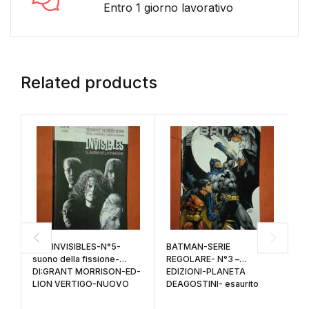
Entro 1 giorno lavorativo
Related products
THE INVISIBLES-N°5-
BATMAN-SERIE
C
suono della fissione-
REGOLARE- N°3 –
P
DI:GRANT MORRISON-ED-
EDIZIONI-PLANETA
E
LION VERTIGO-NUOVO
DEAGOSTINI- esaurito
P