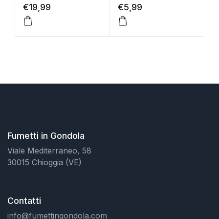
€
19,99
€
5,99
€
Fumetti in Gondola
Viale Mediterraneo, 58
30015 Chioggia (VE)
Contatti
info@fumettingondola.com