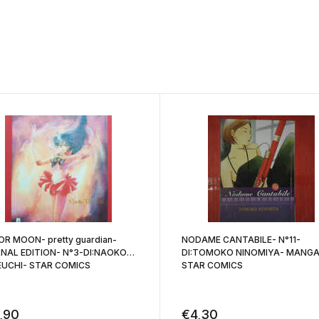
OR MOON- pretty guardian-
NODAME CANTABILE- N°11-
NAL EDITION- N°3-DI:NAOKO
DI:TOMOKO NINOMIYA- MANG
UCHI- STAR COMICS
STAR COMICS
,90
€
4,30