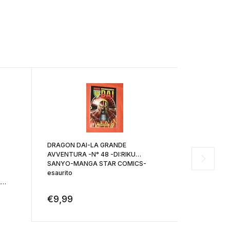
DRAGON DAI-LA GRANDE
AVVENTURA -N° 48 -DI:RIKU
SANYO-MANGA STAR COMICS-
esaurito
NODAME CA
A
DI:TOMOKO
STAR COMI
€
9,99
€
4,30