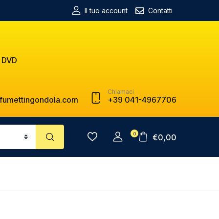
Il tuo account
Contatti
 DVD
Chiamaci
fumettingondola.com
+39 041-4967706
0
€
0,00