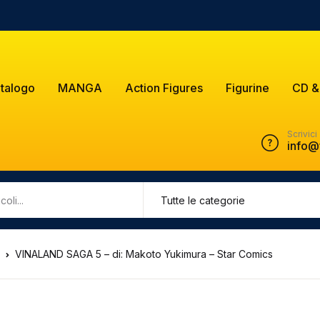
talogo
MANGA
Action Figures
Figurine
CD &
Scrivici
info@
VINALAND SAGA 5 – di: Makoto Yukimura – Star Comics