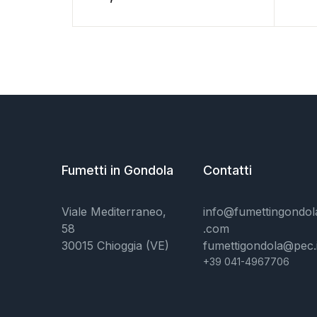
Fumetti in Gondola
Contatti
Viale Mediterraneo,
info@fumettingondol
58
.com
30015 Chioggia (VE)
fumettigondola@pec.i
+39 041-4967706