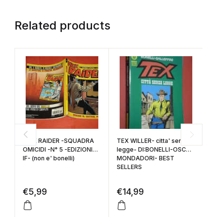
Related products
NICK RAIDER -SQUADRA
TEX WILLER- citta' senza
C
OMICIDI -N° 5 -EDIZIONI
legge- DI:BONELLI-OSCAR
G
IF- (non e' bonelli)
MONDADORI- BEST
or
SELLERS
bo
€
5,99
€
14,99
€