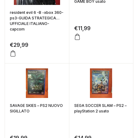
GAME BOY usato
resident evil 6 -B -xbox 360-
ps3-GUIDA STRATEGICA
UFFICIALE ITALIANO-
€
11,99
capcom
€
29,99
SAVAGE SKIES – PS2 NUOVO
SEGA SOCCER SLAM – PS2 –
SIGILLATO
playStation 2 usato
€
19,99
€
14,99