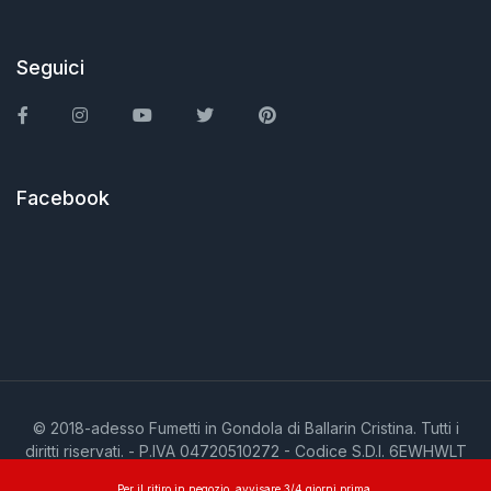
Seguici
Facebook
Instagram
You Tube
Twitter
Pinterest
Facebook
© 2018-adesso Fumetti in Gondola di Ballarin Cristina. Tutti i
diritti riservati. - P.IVA 04720510272 - Codice S.D.I. 6EWHWLT
Per il ritiro in negozio, avvisare 3/4 giorni prima,