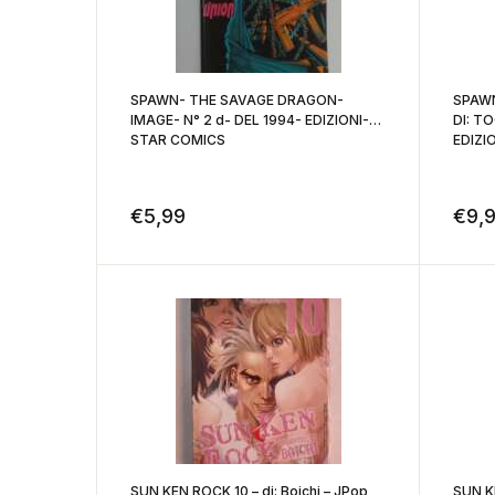
SPAWN- THE SAVAGE DRAGON-
SPAWN
IMAGE- N° 2 d- DEL 1994- EDIZIONI-
DI: T
STAR COMICS
EDIZI
€
5,99
€
9,
SUN KEN ROCK 10 – di: Boichi – JPop
SUN KE