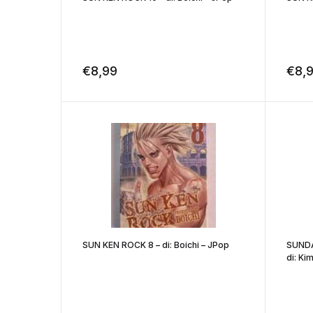
€
8,99
€
8,
SUN KEN ROCK 8 – di: Boichi – JPop
SUNDA
di: Kim