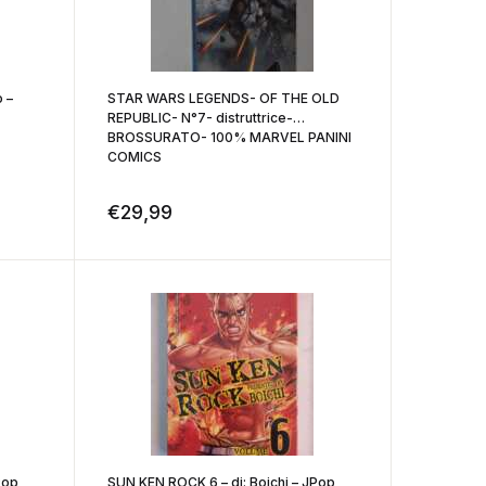
 –
STAR WARS LEGENDS- OF THE OLD
REPUBLIC- N°7- distruttrice-
BROSSURATO- 100% MARVEL PANINI
COMICS
€
29,99
Pop
SUN KEN ROCK 6 – di: Boichi – JPop