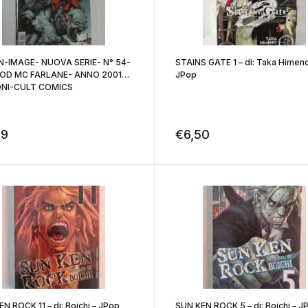
-IMAGE- NUOVA SERIE- N° 54-
STAINS GATE 1 – di: Taka Himeno
OOD MC FARLANE- ANNO 2001-
JPop
ONI-CULT COMICS
99
€
6,50
N ROCK 11 – di: Boichi – JPop
SUN KEN ROCK 5 – di: Boichi – J