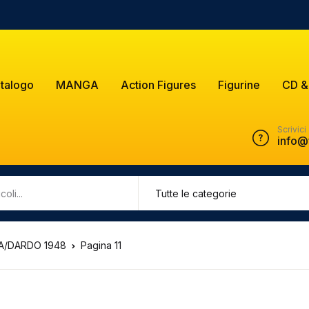
talogo
MANGA
Action Figures
Figurine
CD &
Scrivici
info@
/DARDO 1948
Pagina 11