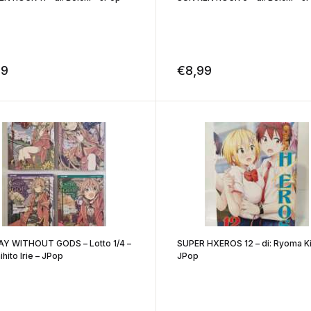
99
€
8,99
Y WITHOUT GODS – Lotto 1/4 –
SUPER HXEROS 12 – di: Ryoma Ki
ihito Irie – JPop
JPop