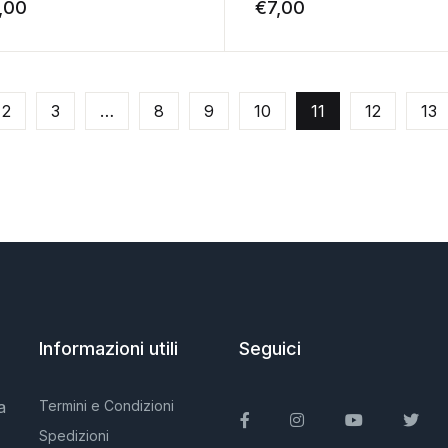
,00
€
7,00
2
3
…
8
9
10
11
12
13
Informazioni utili
Seguici
a
Termini e Condizioni
Facebook
Instagram
You Tube
Twit
Spedizioni