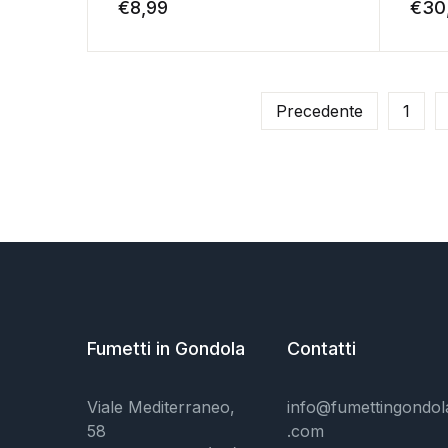
€
8,99
€
30
Precedente
1
Fumetti in Gondola
Contatti
Viale Mediterraneo,
info@fumettingondol
58
.com