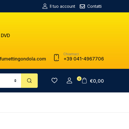
Il tuo account
Contatti
 DVD
Chiamaci
fumettingondola.com
+39 041-4967706
0
€
0,00