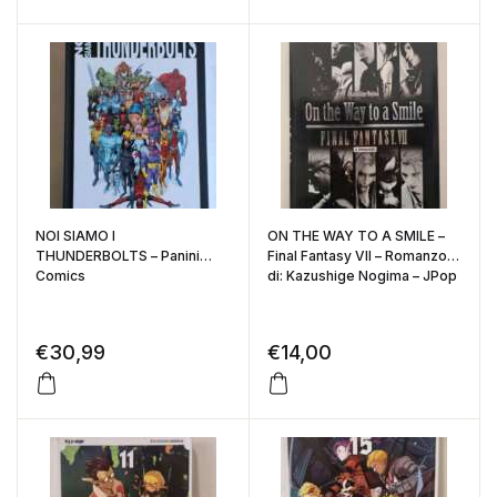
NOI SIAMO I
ON THE WAY TO A SMILE –
THUNDERBOLTS – Panini
Final Fantasy VII – Romanzo –
Comics
di: Kazushige Nogima – JPop
€
30,99
€
14,00