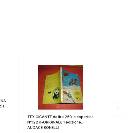
INA
ola
TEX GIGANTE da lire 250 in copertina
COMANDANT
N°122 d-ORIGINALE 1 edizione
BLEK N° 240 
AUDACE BONELLI
bonelli