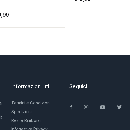
9,99
Informazioni utili
Seguici
a
Termini e Condizioni
Facebook
Instagram
You Tube
Twit
Spedizioni
t
Resi e Rimborsi
Informativa Privacy