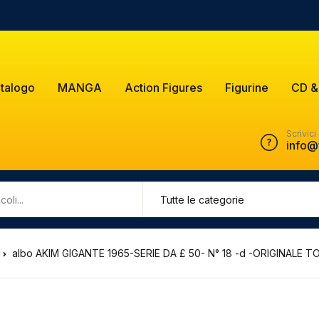
talogo
MANGA
Action Figures
Figurine
CD &
Scrivici
info@
albo AKIM GIGANTE 1965-SERIE DA £ 50- N° 18 -d -ORIGINALE TO