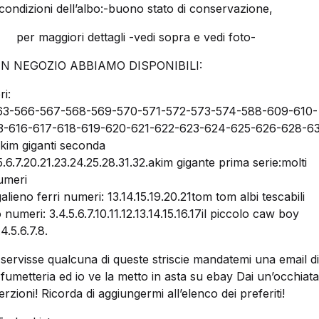
condizioni dell’albo:-buono stato di conservazione,
per maggiori dettagli -vedi sopra e vedi foto-
N NEGOZIO ABBIAMO DISPONIBILI:
i:
63-566-567-568-569-570-571-572-573-574-588-609-610-
13-616-617-618-619-620-621-622-623-624-625-626-628-6
im giganti seconda
.5.6.7.20.21.23.24.25.28.31.32.akim gigante prima serie:molti
umeri
alieno ferri numeri: 13.14.15.19.20.21tom tom albi tescabili
numeri: 3.4.5.6.7.10.11.12.13.14.15.16.17il piccolo caw boy
4.5.6.7.8.
 servisse qualcuna di queste striscie mandatemi una email di
n fumetteria ed io ve la metto in asta su ebay Dai un’occhiata
erzioni! Ricorda di aggiungermi all’elenco dei preferiti!