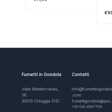
€
9
Fumetti in Gondola
Contatti
Viale Mediterraneo,
info@fumettingondol
58
.com
30015 Chioggia (VE)
fumettigondola@pec.i
+39 041-4967706