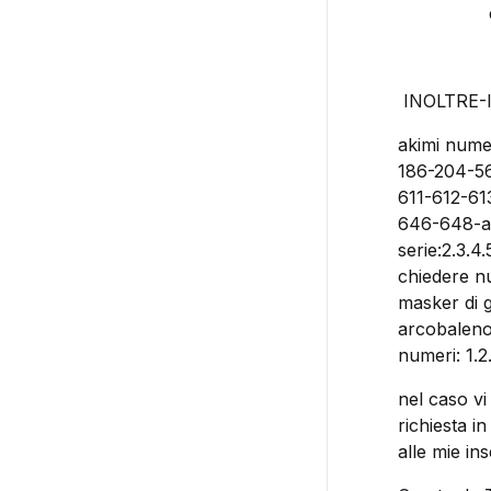
INOLTRE-I
akimi numer
186-204-5
611-612-6
646-648-ak
serie:2.3.4
chiedere n
masker di g
arcobaleno 
numeri: 1.2.
nel caso vi
richiesta i
alle mie ins