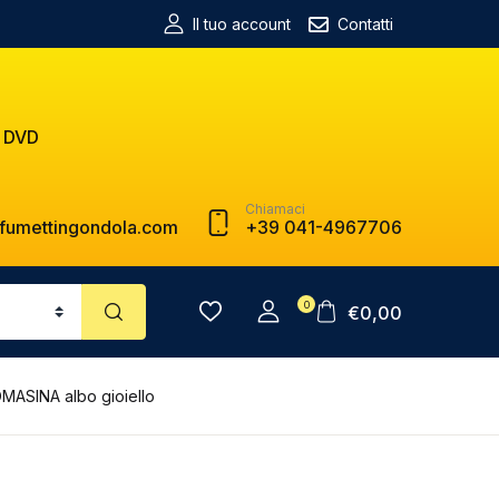
Il tuo account
Contatti
 DVD
Chiamaci
fumettingondola.com
+39 041-4967706
0
€
0,00
MASINA albo gioiello