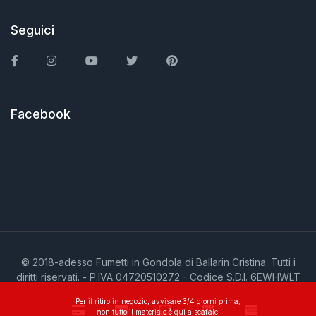
Seguici
Facebook
Instagram
You Tube
Twitter
Pinterest
Facebook
© 2018-adesso Fumetti in Gondola di Ballarin Cristina. Tutti i
diritti riservati. - P.IVA 04720510272 - Codice S.D.I. 6EWHWLT
Per il ritiro in negozio, avvisare 3/4 giorni prima,
non tutto il materiale è qui a scafale!