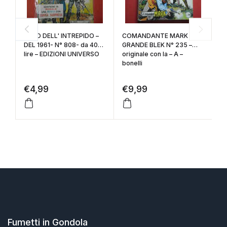
ALBO DELL' INTREPIDO –
COMANDANTE MARK e il
B
DEL 1961- N° 808- da 40
GRANDE BLEK N° 235 –
MON
lire – EDIZIONI UNIVERSO
originale con la – A –
1
bonelli
po
€
4,99
€
9,99
€
Fumetti in Gondola