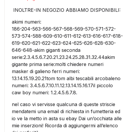
INOLTRE-IN NEGOZIO ABBIAMO DISPONIBILI:
akimi numeri:
186-204-563-566-567-568-569-570-571-572-
573-574-588-609-610-611-612-613-616-617-618-
619-620-621-622-623-624-625-626-628-630-
646-648-akim giganti seconda
serie:2.3.4.5.6.7.20.21.23.24.25.28.31.32.44akim
gigante prima serie:molti chiedere numeri
masker di galieno ferri numeri:
13.14.15.19.20.21tom tom albi tescabili arcobaleno
numeri: 3.4.5.6.7.10.11.12.13.14.15.16.17il piccolo
caw boy numeri: 1.2.4.5.6.7.8.
nel caso vi servisse qualcuna di queste striscie
mendatemi una email di richiesta in fumetteria ed
io ve la metto in asta su ebay Dai un’occhiata alle
mie inserzioni! Ricorda di aggiungermi all’elenco