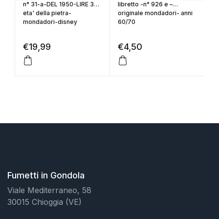
n° 31-a-DEL 1950-LIRE 35-
libretto -n° 926 e –
n°
eta' della pietra-
originale mondadori- anni
et
mondadori-disney
60/70
m
€
19,99
€
4,50
€
Fumetti in Gondola
Viale Mediterraneo, 58
30015 Chioggia (VE)