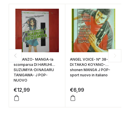
ROMANZO- MANGA-la
ANGEL VOICE- N° 38-
IK
scomparsa DI HARUHI
DI:TAKAO KOYANO-
gu
SUZUMIYA-DI:NAGARU
shonen MANGA J POP-
S
TANIGAWA- J POP-
sport nuovo in italiano
(i
NUOVO
€
12,99
€
6,99
€