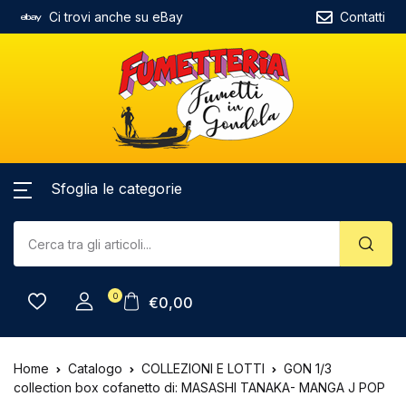
Ci trovi anche su eBay
Contatti
Sfoglia le categorie
0
€
0,00
Home
Catalogo
COLLEZIONI E LOTTI
GON 1/3
collection box cofanetto di: MASASHI TANAKA- MANGA J POP