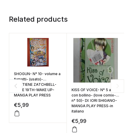
Related products
SHOGUN- N° 10- volume a
fumetti- (usato)-
CONTIENE ZATCHBELL-
ALICE 19TH-WAKE UP-
KISS OF VOICE- N° 5 a-
P
MANGA PLAY PRESS
con bollino- (love comix-
D
n° 50)- DI: IORI SHIGANO-
PL
€
5,99
MANGA PLAY PRESS-in
italiano
€
5,99
€