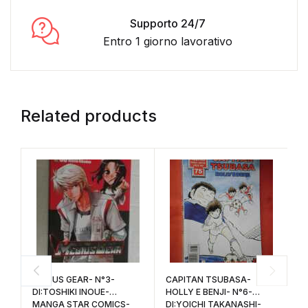
Supporto 24/7
Entro 1 giorno lavorativo
Related products
MEBIUS GEAR- N°3-
CAPITAN TSUBASA-
N
DI:TOSHIKI INOUE-
HOLLY E BENJI- N°6-
N
MANGA STAR COMICS-
DI:YOICHI TAKANASHI-
N