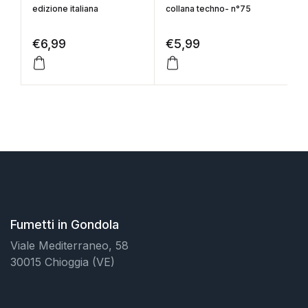
edizione italiana
collana techno- n°75
C
€
6,99
€
5,99
€
Fumetti in Gondola
Viale Mediterraneo, 58
30015 Chioggia (VE)