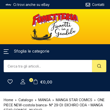
Ci trovi anche su eBay
Contatti
Sfoglia le categorie
0
€
0,00
Home
Catalogo
MANGA
MANGA STAR COMICS
ONE
PIECE NEW-costola bianca- N° 29-DI: EIICHIRO ODA – MANGA